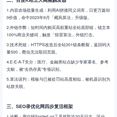
二、百度K站五大高频触发器
1.内容农场批量生成：利用AI拼接同义词库，日更万篇却
0价值，命中2023年9月「飓风算法」升级版。
2.外链作弊：短时间内购买高权重站全站底部链，锚文本
100%商业关键词，触发「惊雷算法」外链打击。
3.技术死链：HTTPS改造后全站301链条断裂，返回码大
量500，爬虫无法取回页面。
4.E-E-A-T失分：医疗、金融类站点缺少专家署名、参考
文献，被“去伪存真”专项识别。
5.算法误判：模板与已被处罚站高度相似，被机器识别为
站群关联。
三、SEO录优化网四步复活框架
1.诊断：用自研SpiderLog工具抓取近30天日志，区分