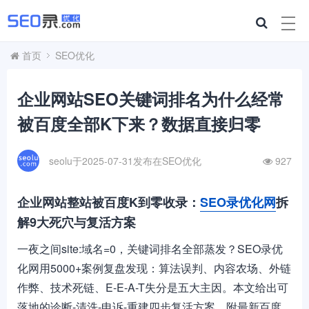
首页
SEO优化
企业网站SEO关键词排名为什么经常
被百度全部K下来？数据直接归零
seolu于2025-07-31发布在
SEO优化
927
企业网站整站被百度K到零收录：
SEO录优化网
拆
解9大死穴与复活方案
一夜之间site:域名=0，关键词排名全部蒸发？SEO录优
化网用5000+案例复盘发现：算法误判、内容农场、外链
作弊、技术死链、E-E-A-T失分是五大主因。本文给出可
落地的诊断-清洗-申诉-重建四步复活方案，附最新百度