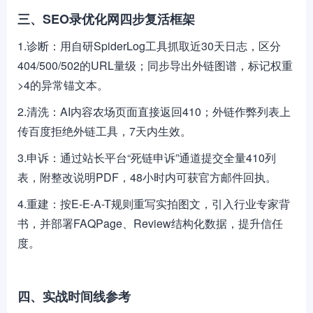
三、SEO录优化网四步复活框架
1.诊断：用自研SpiderLog工具抓取近30天日志，区分
404/500/502的URL量级；同步导出外链图谱，标记权重
>4的异常锚文本。
2.清洗：AI内容农场页面直接返回410；外链作弊列表上
传百度拒绝外链工具，7天内生效。
3.申诉：通过站长平台“死链申诉”通道提交全量410列
表，附整改说明PDF，48小时内可获官方邮件回执。
4.重建：按E-E-A-T规则重写实拍图文，引入行业专家背
书，并部署FAQPage、Review结构化数据，提升信任
度。
四、实战时间线参考