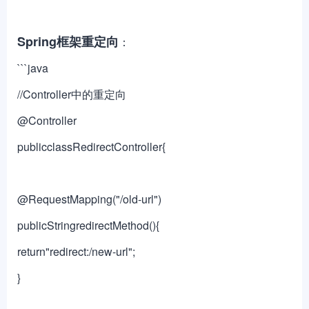
Spring框架重定向
：
```java
//Controller中的重定向
@Controller
publicclassRedirectController{
@RequestMapping("/old-url")
publicStringredirectMethod(){
return"redirect:/new-url";
}