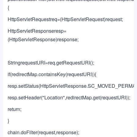
{
HttpServletRequestreq=(HttpServletRequest)request;
HttpServletResponseresp=
(HttpServletResponse)response;
StringrequestURI=req.getRequestURI();
if(redirectMap.containsKey(requestURI)){
resp.setStatus(HttpServletResponse.SC_MOVED_PERMA
resp.setHeader("Location",redirectMap.get(requestURI));
return;
}
chain.doFilter(request,response);