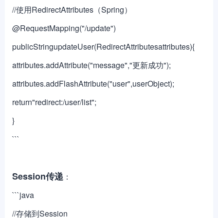
//使用RedirectAttributes（Spring）
@RequestMapping("/update")
publicStringupdateUser(RedirectAttributesattributes){
attributes.addAttribute("message","更新成功");
attributes.addFlashAttribute("user",userObject);
return"redirect:/user/list";
}
```
Session传递
：
```java
//存储到Session