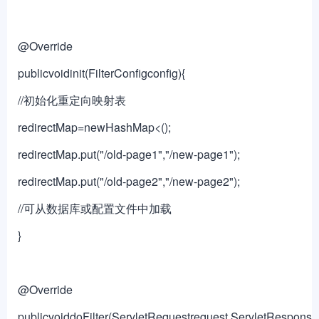
@Override
publicvoidinit(FilterConfigconfig){
//初始化重定向映射表
redirectMap=newHashMap<();
redirectMap.put("/old-page1","/new-page1");
redirectMap.put("/old-page2","/new-page2");
//可从数据库或配置文件中加载
}
@Override
publicvoiddoFilter(ServletRequestrequest,ServletResponse