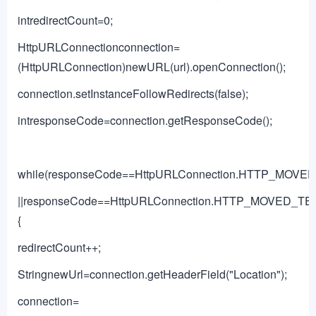
intredirectCount=0;
HttpURLConnectionconnection=
(HttpURLConnection)newURL(url).openConnection();
connection.setInstanceFollowRedirects(false);
intresponseCode=connection.getResponseCode();
while(responseCode==HttpURLConnection.HTTP_MOV
||responseCode==HttpURLConnection.HTTP_MOVED_TE
{
redirectCount++;
StringnewUrl=connection.getHeaderField("Location");
connection=