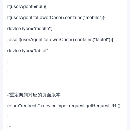
if(userAgent!=null){
if(userAgent.toLowerCase().contains("mobile")){
deviceType="mobile";
}elseif(userAgent.toLowerCase().contains("tablet")){
deviceType="tablet";
}
}
//重定向到对应的页面版本
return"redirect:/"+deviceType+request.getRequestURI();
}
```