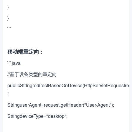
}
}
```
移动端重定向
：
```java
//基于设备类型的重定向
publicStringredirectBasedOnDevice(HttpServletRequestreq
{
StringuserAgent=request.getHeader("User-Agent");
StringdeviceType="desktop";