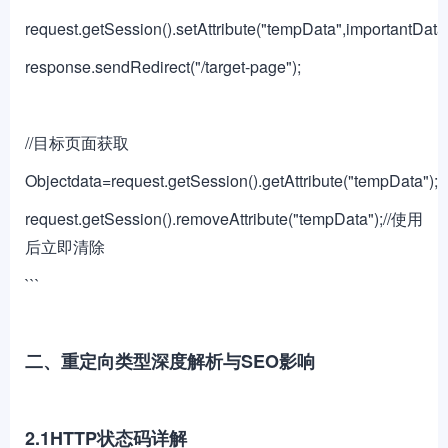
request.getSession().setAttribute("tempData",importantData)
response.sendRedirect("/target-page");
//目标页面获取
Objectdata=request.getSession().getAttribute("tempData");
request.getSession().removeAttribute("tempData");//使用
后立即清除
```
二、重定向类型深度解析与SEO影响
2.1HTTP状态码详解