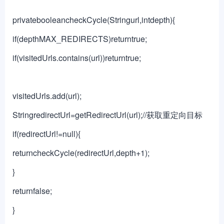
privatebooleancheckCycle(Stringurl,intdepth){
if(depthMAX_REDIRECTS)returntrue;
if(visitedUrls.contains(url))returntrue;
visitedUrls.add(url);
StringredirectUrl=getRedirectUrl(url);//获取重定向目标
if(redirectUrl!=null){
returncheckCycle(redirectUrl,depth+1);
}
returnfalse;
}