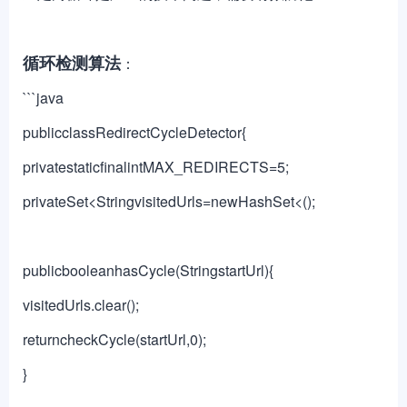
循环检测算法
：
```java
publicclassRedirectCycleDetector{
privatestaticfinalintMAX_REDIRECTS=5;
privateSet<StringvisitedUrls=newHashSet<();
publicbooleanhasCycle(StringstartUrl){
visitedUrls.clear();
returncheckCycle(startUrl,0);
}