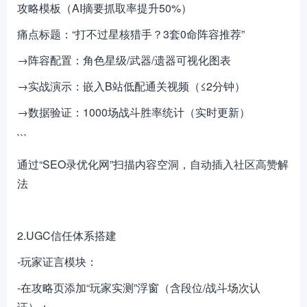
攻略模板（AI摘要抓取率提升50%）
痛点标题：“打不过星核猎手？3套0命阵容推荐”
→阵容配置：角色星级/武器/遗器可视化图表
→实战演示：嵌入B站低配通关视频（≤2分钟）
→数据验证：1000场战斗胜率统计（实时更新）
```
通过“SEO录优化网”扫描内容空洞，自动插入社区高赞解
法
2.UGC信任体系搭建
-玩家证言模块：
-在攻略页添加“玩家实测”浮窗（含段位/战斗场次认
证）；