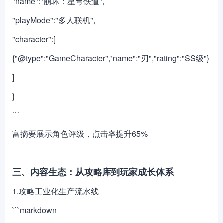
"name":"崩坏：星穹铁道",
"playMode":"多人联机",
"character":[
{"@type":"GameCharacter","name":"刃","rating":"SS级"}
]
}
```
富摘要展示角色评级，点击率提升65%
三、内容生态：从攻略库到玩家成长体系
1.攻略工业化生产流水线
```markdown