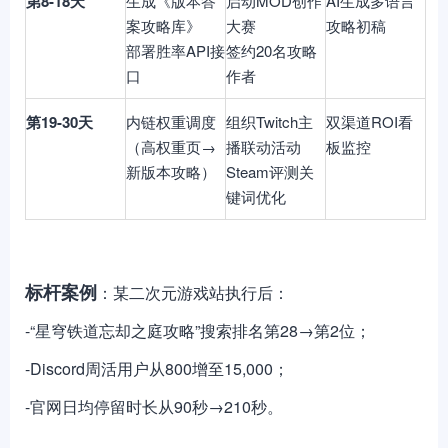
第8-18天
生成《版本答
启动MOD创作
AI生成多语言
案攻略库》
大赛
攻略初稿
部署胜率API接
签约20名攻略
口
作者
第19-30天
内链权重调度
组织Twitch主
双渠道ROI看
（高权重页→
播联动活动
板监控
新版本攻略）
Steam评测关
键词优化
标杆案例
：某二次元游戏站执行后：
-“星穹铁道忘却之庭攻略”搜索排名第28→第2位；
-Discord周活用户从800增至15,000；
-官网日均停留时长从90秒→210秒。