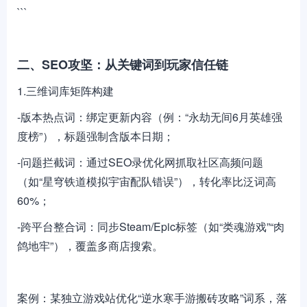
```
二、SEO攻坚：从关键词到玩家信任链
1.三维词库矩阵构建
-版本热点词：绑定更新内容（例：“永劫无间6月英雄强
度榜”），标题强制含版本日期；
-问题拦截词：通过SEO录优化网抓取社区高频问题
（如“星穹铁道模拟宇宙配队错误”），转化率比泛词高
60%；
-跨平台整合词：同步Steam/Epic标签（如“类魂游戏”“肉
鸽地牢”），覆盖多商店搜索。
案例：某独立游戏站优化“逆水寒手游搬砖攻略”词系，落