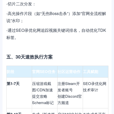
-切片二次分发：
-高光操作片段（如“无伤Boss击杀”）添加“官网全流程解
说”水印；
-通过SEO录优化网追踪视频关键词排名，自动优化TDK
标签。
五、30天速效执行方案
阶段
官网SEO任务
社区运营动作
工具赋能
第1-7天
压缩游戏截
注册Steam开
SEO录优化网
图/CDN加速
发者账号
技术审计
提交攻略
创建Discord官
Schema标记
方频道