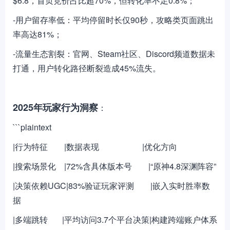
$6.8，首页竞价占比超70%，但转化率不足0.8%；
-用户留存率低：平均停留时长仅90秒，攻略类页面跳出
率高达81%；
-流量生态割裂：官网、Steam社区、Discord频道数据未
打通，用户转化路径断裂造成45%流失。
2025年玩家行为洞察
：
```plaintext
|行为特征 |数据表现 |优化方向
|搜索场景化 |72%含具体版本号 |“原神4.8深渊阵容”
|决策依赖UGC|83%验证玩家评测 |嵌入实时胜率数
据
|多端跳转 |平均访问3.7个平台决策|构建跨端账户体系