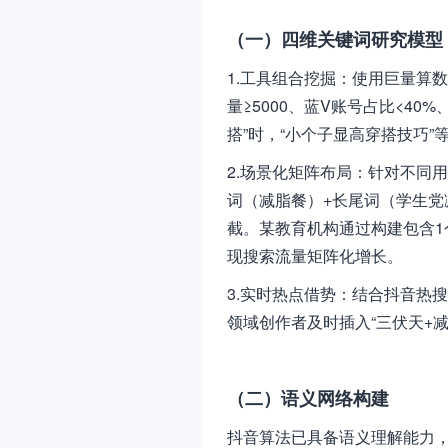
（一）四维关键词研究模型
1.工具组合挖掘：使用巨量算
量≥5000、蓝V账号占比<4
搭”时，“小个子显高穿搭技巧”
2.场景化矩阵布局：针对不同
词（减脂餐）+长尾词（学生党
截。某教育机构通过构建包含1
现搜索流量矩阵化增长。
3.实时热点借势：结合抖音热
领域创作者及时插入“三伏天+减
（二）语义网络构建
抖音算法已具备语义理解能力，